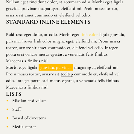
Nullam eget tincidunt dolor, at accumsan odio. Morbi eget ligula
gravida, pulvinar magna eget, eleifend mi. Proin massa tortor,
ornare sit amet commodo et, eleifend vel odio.
STANDARD INLINE ELEMENTS
Bold text
eget dolor, at odio. Morbi eget
link color
ligula gravida,
pulvinar hover link color magna eget, eleifend mi. Proin massa
tortor, ornare sit amet commodo et, eleifend vel odio. Integer
porta orci ornare metus egestas, a venenatis felis finibus.
Maecenas a finibus nisl.
Morbi eget ligula
gravida, pulvinar
magna eget, eleifend mi.
Proin massa tortor, ornare sit
tooltip
commodo et, eleifend vel
odio. Integer porta orci metus egestas, a venenatis felis finibus.
Maecenas a finibus nisl.
LISTS
Mission and values
Staff
Board of directors
Media center