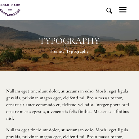
TYPOGRAPHY
HOME
Home
Typography
HISTORY AND PLACE
NEWS
MEDIA
ABOUT US
CONTACT US
Nullam eget tincidunt dolor, at accumsan odio. Morbi eget ligula
gravida, pulvinar magna eget, eleifend mi. Proin massa tortor,
DONATE
ornare sit amet commodo et, eleifend vel odio. Integer porta orci
ornare metus egestas, a venenatis felis finibus. Maecenas a finibus
nisl.
Nullam eget tincidunt dolor, at accumsan odio. Morbi eget ligula
gravida, pulvinar magna eget, eleifend mi. Proin massa tortor,