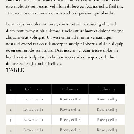
esse molestie consequat, vel illum dolore eu feugiat nulla facilisis.
at vero eros et accumsan et iusto odio dignissim qui blandit.
Lorem ipsum dolor sit amet, consectetuer adipiscing elit, sed
diam nonummy nibh euismod tincidunt ut laoreet dolore magna
aliquam erat volutpat. Ut wisi enim ad minim veniam, quis
nostrud exerci tation ullamcorper suscipit lobortis nisl ut aliquip
ex ea commodo consequat. Duis autem vel eum iriure dolor in
hendrerit in vulputate velit esse molestie consequat, vel illum
dolore eu feugiat nulla facilisis.
TABLE
#
Column 1
Column 2
Column 3
1
Row 1 cell 1
Row 1 cell 2
Row 1 cell 3
2
Row 2 cell 1
Row 2 cell 2
Row 2 cell 3
3
Row 3 cell 1
Row 3 cell 2
Row 3 cell 3
4
Row 4 cell 1
Row 4 cell 2
Row 4 cell 3